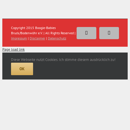
Copyright 2015 Boogie-Babies
Bruck/Bodenwöhr e.V. | All Rights Reserved |
Facebook
E-
Impressum
|
Disclaimer
|
Datenschutz
Mail
Page load link
Diese Webseite nutzt Cookies. Ich stimme diesem ausdrücklich zu!
OK