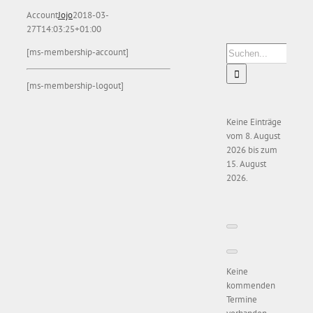
Account
Jojo
2018-03-
27T14:03:25+01:00
Suche
[ms-membership-account]
nach:
[ms-membership-logout]
Keine Einträge
vom 8. August
2026 bis zum
15. August
2026.
Keine
kommenden
Termine