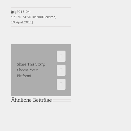
Jojo
2015-04-
12T20:24:50+01:00
Dienstag,
19.April.2011
|
Facebook
Share This Story,
Choose Your
E-
Platform!
Mail
WhatsApp
Ähnliche Beiträge