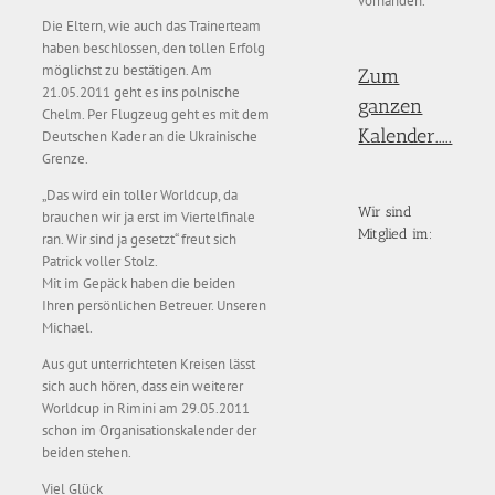
vorhanden.
Die Eltern, wie auch das Trainerteam
haben beschlossen, den tollen Erfolg
möglichst zu bestätigen. Am
Zum
21.05.2011 geht es ins polnische
ganzen
Chelm. Per Flugzeug geht es mit dem
Kalender.....
Deutschen Kader an die Ukrainische
Grenze.
„Das wird ein toller Worldcup, da
Wir sind
brauchen wir ja erst im Viertelfinale
Mitglied im:
ran. Wir sind ja gesetzt“ freut sich
Patrick voller Stolz.
Mit im Gepäck haben die beiden
Ihren persönlichen Betreuer. Unseren
Michael.
Aus gut unterrichteten Kreisen lässt
sich auch hören, dass ein weiterer
Worldcup in Rimini am 29.05.2011
schon im Organisationskalender der
beiden stehen.
Viel Glück