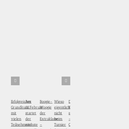
Erfolgreicher
Am
Boogie-
Wieso
Der
Grundkurs
22.Februar
Woogie
eigentlich
Kartenvorverkauf
mit
startet
der
nicht
startet
vielen
der
Extraklasse
beim
–
Teilnehmern
nächste
–
Turnier
OG-