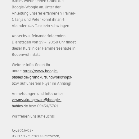
Babies wieder einen Grundkurs
Boogie-Woogie an. Unter der
Anleitung unserer erfahrenen Trainer-
C Tanja und Peter könnt ihr an 6
Abenden das Tanzbein schwingen.
An sechs aufeinanderfolgenden
Dienstagen von 19 – 20:30 Uhr findet
dieser Kurs in der Hammerseehalle in
Bodenwöhr statt.
Weitere Infos findet ihr
unter:
https://www.boogie-
babies.de/grundkursundworkshops/
bzw. auf unserem Flyer im Anhang!
Anmeldungen und Infos unter
veranstaltungswart@boogie-
babies.de
bzw. 09434/3761
Wir freuen uns auf euch!!!
Jojo
2016-02-
03T13:17:17+01:00
Mittwoch,