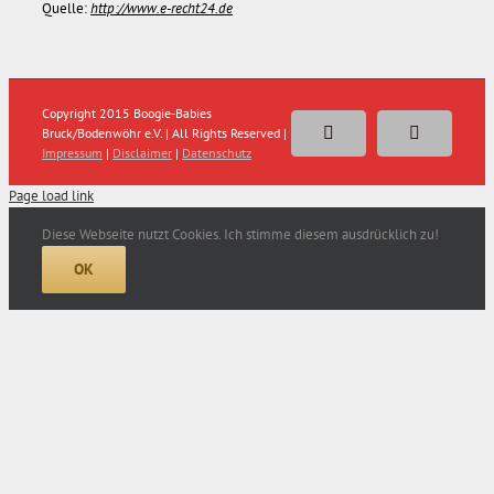
Quelle:
http://www.e-recht24.de
Copyright 2015 Boogie-Babies
Bruck/Bodenwöhr e.V. | All Rights Reserved |
Facebook
E-
Impressum
|
Disclaimer
|
Datenschutz
Mail
Page load link
Diese Webseite nutzt Cookies. Ich stimme diesem ausdrücklich zu!
OK