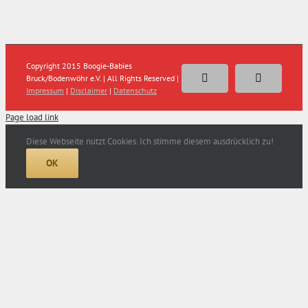
Copyright 2015 Boogie-Babies
Bruck/Bodenwöhr e.V. | All Rights Reserved |
Facebook
E-
Impressum
|
Disclaimer
|
Datenschutz
Mail
Page load link
Diese Webseite nutzt Cookies. Ich stimme diesem ausdrücklich zu!
OK