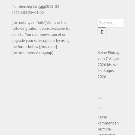
Membership List
Jojo
2018-03-
27T14:03:25+01:00
Suche
[ms-note type=“info“]We have the
nach:
following subscriptions available for
our site. You can renew, cancel or
upgrade your subscriptions by using
the forms below.[/ms-note]
[ms-membership-signup]
Keine Einträge
vom 7. August
2026 bis zum
14. August
2026.
Keine
kommenden
Termine