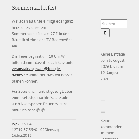
Sommernachtsfest
Wir laden all unsere Mitglieder ganz
Suche
herzlich zu unserem
nach:
Sommernachtsfest am 27.7. in den
Räumlichkeiten des TV-Bodenwöhr
ein.
Keine Einträge
Die Feier beginnt um 18 Uhr. Wir
vom 5. August
bitten darum, dass ihr euch kurz unter
2026 bis zum
veranstaltungswart@boogie-
12. August
babies.de
anmeldet, dass wir besser
2026.
planen können.
Für Speis und Trank ist gesorgt, über
einen selbstgemachte Salate oder
auch Nachspeisen freuen wir uns
natürlich sehr 🙂 🙂
Keine
Jojo
2015-04-
kommenden
12T19:57:35+01:00
Dienstag,
Termine
16.Juli.2013
|