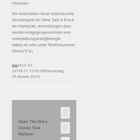
München.
Wir veranstalten heuer erstmals eine
Silvesterparty im Meisl-Saal in Bruck
am Marktplatz. Anmeldungen dazu
werden entgegengenommen vom
veranstaltungswart@boogie-
babies.de oder unter Telefonnummer
09434/3761.
Jojo
2015-10-
29T08:27:31+01:00
Donnerstag,
29.Oktober.2015
|
Facebook
Share This Story,
Choose Your
E-
Platform!
Mail