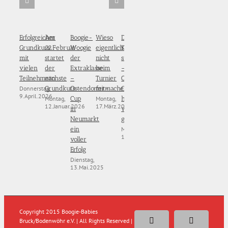
Erfolgreicher
Am
Boogie-
Wieso
Der
Grundkurs
22.Februar
Woogie
eigentlich
Kartenvorverkauf
mit
startet
der
nicht
startet
vielen
der
Extraklasse
beim
–
Teilnehmern
nächste
–
Turnier
OG-
Donnerstag,
Grundkurs
Ostendorfer-
mitmachen???
Cup
9.April.2026
Montag,
Montag,
Cup
here
12.Januar.2026
17.März.2025
in
we
Neumarkt
go!
Montag,
ein
10.März.2025
voller
Erfolg
Dienstag,
13.Mai.2025
Copyright 2015 Boogie-Babies
Bruck/Bodenwöhr e.V. | All Rights Reserved |
Facebook
E-