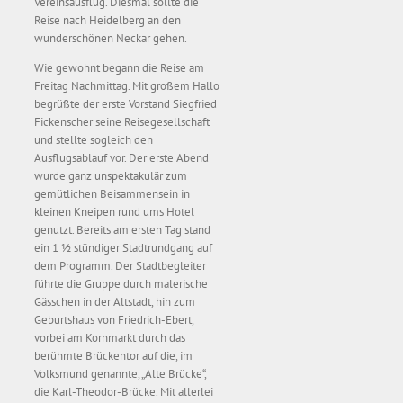
Vereinsausflug. Diesmal sollte die
Reise nach Heidelberg an den
wunderschönen Neckar gehen.
Wie gewohnt begann die Reise am
Freitag Nachmittag. Mit großem Hallo
begrüßte der erste Vorstand Siegfried
Fickenscher seine Reisegesellschaft
und stellte sogleich den
Ausflugsablauf vor. Der erste Abend
wurde ganz unspektakulär zum
gemütlichen Beisammensein in
kleinen Kneipen rund ums Hotel
genutzt. Bereits am ersten Tag stand
ein 1 ½ stündiger Stadtrundgang auf
dem Programm. Der Stadtbegleiter
führte die Gruppe durch malerische
Gässchen in der Altstadt, hin zum
Geburtshaus von Friedrich-Ebert,
vorbei am Kornmarkt durch das
berühmte Brückentor auf die, im
Volksmund genannte, „Alte Brücke“,
die Karl-Theodor-Brücke. Mit allerlei