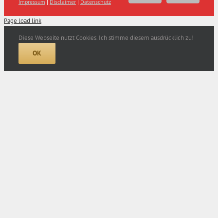
Impressum
|
Disclaimer
|
Datenschutz
Mail
Page load link
Diese Webseite nutzt Cookies. Ich stimme diesem ausdrücklich zu!
OK