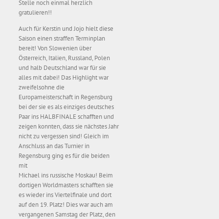
Stelle noch einmal herzlich
gratulieren!!
Auch für Kerstin und Jojo hielt diese
Saison einen straffen Terminplan
bereit! Von Slowenien über
Österreich, Italien, Russland, Polen
und halb Deutschland war für sie
alles mit dabei! Das Highlight war
zweifelsohne die
Europameisterschaft in Regensburg
bei der sie es als einziges deutsches
Paar ins HALBFINALE schafften und
zeigen konnten, dass sie nächstes Jahr
nicht zu vergessen sind! Gleich im
Anschluss an das Turnier in
Regensburg ging es für die beiden
mit
Michael ins russische Moskau! Beim
dortigen Worldmasters schafften sie
es wieder ins Viertelfinale und dort
auf den 19. Platz! Dies war auch am
vergangenen Samstag der Platz, den