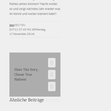
Parties sehen können! Macht weiter
so und zeigt nächstes Jahr wieder was
ihr könnt und weiter trainiert habt!!
Jojo
2017-01-
02T11:37:45+01:00
Montag,
17.November.2014
|
Facebook
Share This Story,
Choose Your
E-
Platform!
Mail
WhatsApp
Ähnliche Beiträge