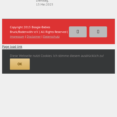
Dienstag,
13.Mai.2025
Copyright 2015 Boogie-Babies
Bruck/Bodenwöhr e.V. | All Rights Reserved |
Facebook
E-
Impressum
|
Disclaimer
|
Datenschutz
Mail
Page load link
Diese Webseite nutzt Cookies. Ich stimme diesem ausdrücklich zu!
OK