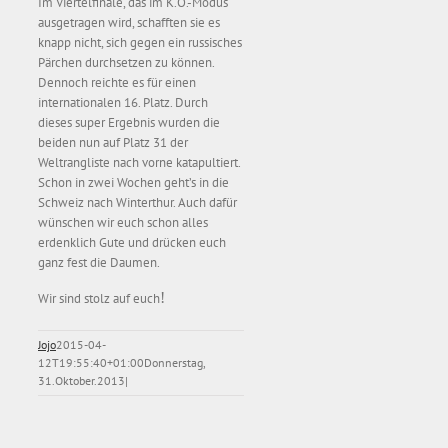
Im Viertelfinale, das im K.O.-Modus
ausgetragen wird, schafften sie es
knapp nicht, sich gegen ein russisches
Pärchen durchsetzen zu können.
Dennoch reichte es für einen
internationalen 16. Platz. Durch
dieses super Ergebnis wurden die
beiden nun auf Platz 31 der
Weltrangliste nach vorne katapultiert.
Schon in zwei Wochen geht’s in die
Schweiz nach Winterthur. Auch dafür
wünschen wir euch schon alles
erdenklich Gute und drücken euch
ganz fest die Daumen.
!
Wir sind stolz auf euch
Jojo
2015-04-
12T19:55:40+01:00
Donnerstag,
31.Oktober.2013
|